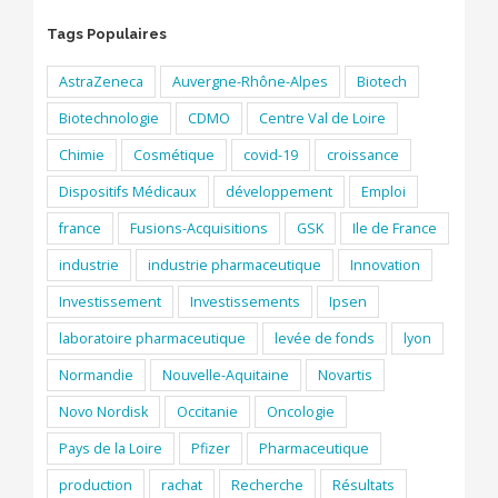
Tags Populaires
AstraZeneca
Auvergne-Rhône-Alpes
Biotech
Biotechnologie
CDMO
Centre Val de Loire
Chimie
Cosmétique
covid-19
croissance
Dispositifs Médicaux
développement
Emploi
france
Fusions-Acquisitions
GSK
Ile de France
industrie
industrie pharmaceutique
Innovation
Investissement
Investissements
Ipsen
laboratoire pharmaceutique
levée de fonds
lyon
Normandie
Nouvelle-Aquitaine
Novartis
Novo Nordisk
Occitanie
Oncologie
Pays de la Loire
Pfizer
Pharmaceutique
production
rachat
Recherche
Résultats