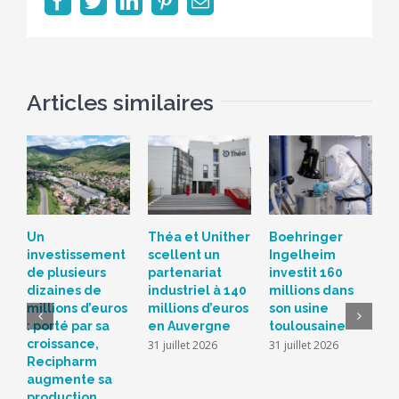
Facebook
Twitter
LinkedIn
Pinterest
Email
Articles similaires
Un
Théa et Unither
Boehringer
S
investissement
scellent un
Ingelheim
d
de plusieurs
partenariat
investit 160
c
dizaines de
industriel à 140
millions dans
L
millions d’euros
millions d’euros
son usine
r
: porté par sa
en Auvergne
toulousaine
s
croissance,
s
31 juillet 2026
31 juillet 2026
Recipharm
b
augmente sa
2
production