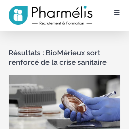
Skip
to
content
Résultats : BioMérieux sort
renforcé de la crise sanitaire
Voir
l'image
agrandie