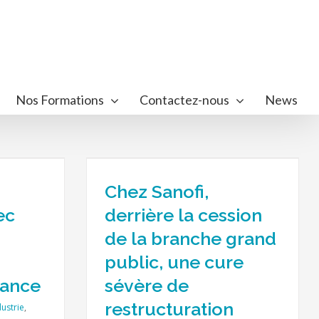
Nos Formations
Contactez-nous
News
re la cession
 public, une
tructuration
Chez Sanofi,
nté
ec
derrière la cession
de la branche grand
public, une cure
rance
sévère de
restructuration
dustrie
,