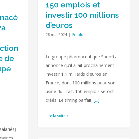
150 emplois et
investir 100 millions
enacé
d’euros
va
28 mai 2024
|
Emploi
ection
e de
Le groupe pharmaceutique Sanofi a
annoncé qu'il allait prochainement
upe
investir 1,1 milliards d'euros en
France, dont 100 millions pour son
usine du Trait. 150 emplois seront
créés. Le timing parfait.
[...]
Lire la suite
alariés)
 2023 en
emaines