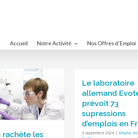
Accueil
Notre Activité
Nos Offres d’Emploi
 laboratoire allemand Evotec
Chez Sanofi, derriè
voit 73 supressions d’emplois
de la branche grand
en France
cure sévère de res
Le laboratoire
Emploi
Industrie
Santé
Industrie
Sa
allemand Evot
prévoit 73
supressions
d’emplois en F
 rachète les
3 septembre 2024
|
Emploi
,
In