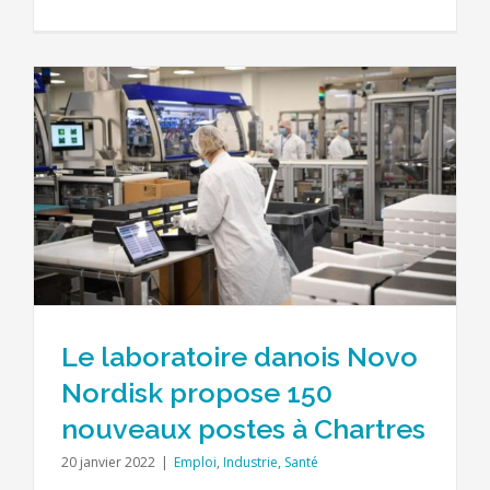
Le laboratoire danois Novo
Nordisk propose 150
nouveaux postes à Chartres
20 janvier 2022
|
Emploi
,
Industrie
,
Santé