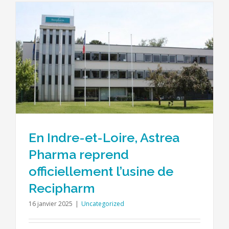
En Indre-et-Loire, Astrea
Pharma reprend
officiellement l’usine de
Recipharm
16 janvier 2025
|
Uncategorized