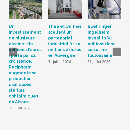
Un
Théa et Unither
Boehringer
S
investissement
scellent un
Ingelheim
d
de plusieurs
partenariat
investit 160
c
dizaines de
industriel à 140
millions dans
L
millions d’euros
millions d’euros
son usine
r
: porté par sa
en Auvergne
toulousaine
s
croissance,
s
31 juillet 2026
31 juillet 2026
Recipharm
b
augmente sa
2
production
d’unidoses
stériles
ophtalmiques
en Alsace
31 juillet 2026