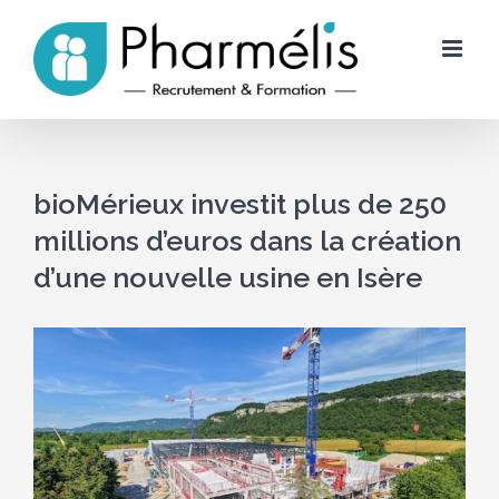
Skip
to
content
bioMérieux investit plus de 250
millions d’euros dans la création
d’une nouvelle usine en Isère
Voir
l'image
agrandie