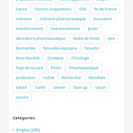
france
Fusions-Acquisitions
GSK
Ile de France
industrie
industrie pharmaceutique
Innovation
Investissement
Investissements
Ipsen
laboratoire pharmaceutique
levée de fonds
lyon
Normandie
Nouvelle-Aquitaine
Novartis
Novo Nordisk
Occitanie
Oncologie
Pays de la Loire
Pfizer
Pharmaceutique
production
rachat
Recherche
Résultats
Sanofi
Santé
Servier
Start-up
vaccin
vaccins
Catégories
Emploi (290)