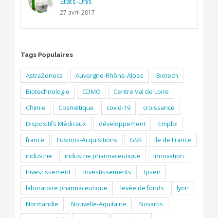
Etats-Unis
27 avril 2017
Tags Populaires
AstraZeneca
Auvergne-Rhône-Alpes
Biotech
Biotechnologie
CDMO
Centre Val de Loire
Chimie
Cosmétique
covid-19
croissance
Dispositifs Médicaux
développement
Emploi
france
Fusions-Acquisitions
GSK
Ile de France
industrie
industrie pharmaceutique
Innovation
Investissement
Investissements
Ipsen
laboratoire pharmaceutique
levée de fonds
lyon
Normandie
Nouvelle-Aquitaine
Novartis