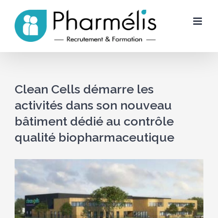
Skip
to
content
Clean Cells démarre les
activités dans son nouveau
bâtiment dédié au contrôle
qualité biopharmaceutique
Voir
l'image
agrandie