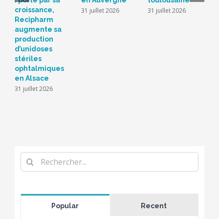
: porté par sa
en Auvergne
toulousaine
s
croissance,
s
31 juillet 2026
31 juillet 2026
Recipharm
b
augmente sa
2
production
d’unidoses
stériles
ophtalmiques
en Alsace
31 juillet 2026
Rechercher
Popular
Recent