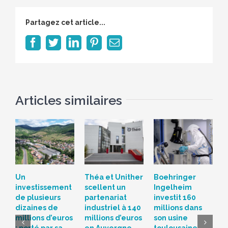
Partagez cet article...
Facebook
Twitter
LinkedIn
Pinterest
Email
Articles similaires
Un
Théa et Unither
Boehringer
S
investissement
scellent un
Ingelheim
d
de plusieurs
partenariat
investit 160
c
dizaines de
industriel à 140
millions dans
L
millions d’euros
millions d’euros
son usine
r