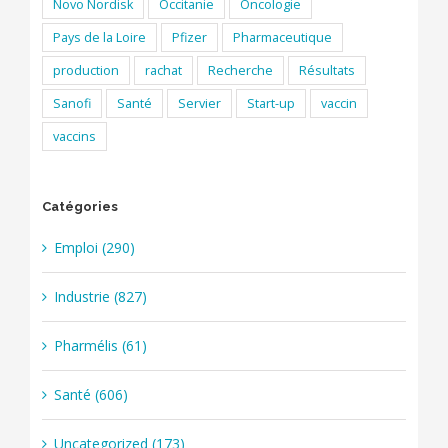
Novo Nordisk
Occitanie
Oncologie
Pays de la Loire
Pfizer
Pharmaceutique
production
rachat
Recherche
Résultats
Sanofi
Santé
Servier
Start-up
vaccin
vaccins
Catégories
Emploi (290)
Industrie (827)
Pharmélis (61)
Santé (606)
Uncategorized (173)