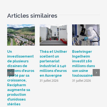
Articles similaires
Un
Théa et Unither
Boehringer
S
investissement
scellent un
Ingelheim
d
de plusieurs
partenariat
investit 160
c
dizaines de
industriel à 140
millions dans
L
millions d’euros
millions d’euros
son usine
r
: porté par sa
en Auvergne
toulousaine
s
croissance,
s
31 juillet 2026
31 juillet 2026
Recipharm
b
augmente sa
2
production
d’unidoses
stériles