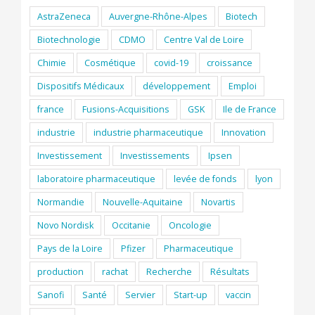
AstraZeneca
Auvergne-Rhône-Alpes
Biotech
Biotechnologie
CDMO
Centre Val de Loire
Chimie
Cosmétique
covid-19
croissance
Dispositifs Médicaux
développement
Emploi
france
Fusions-Acquisitions
GSK
Ile de France
industrie
industrie pharmaceutique
Innovation
Investissement
Investissements
Ipsen
laboratoire pharmaceutique
levée de fonds
lyon
Normandie
Nouvelle-Aquitaine
Novartis
Novo Nordisk
Occitanie
Oncologie
Pays de la Loire
Pfizer
Pharmaceutique
production
rachat
Recherche
Résultats
Sanofi
Santé
Servier
Start-up
vaccin