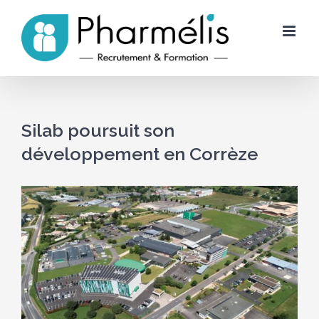
Skip
to
content
Silab poursuit son
développement en Corrèze
Voir
l'image
agrandie