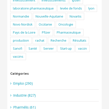
Investissement
Investissements
Ipsen
laboratoire pharmaceutique
levée de fonds
lyon
Normandie
Nouvelle-Aquitaine
Novartis
Novo Nordisk
Occitanie
Oncologie
Pays de la Loire
Pfizer
Pharmaceutique
production
rachat
Recherche
Résultats
Sanofi
Santé
Servier
Start-up
vaccin
vaccins
Catégories
Emploi (290)
Industrie (827)
Pharmélis (61)