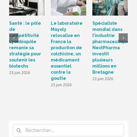
Santé : le pôle
Le laboratoire
Spécialiste
H
de
Mayoly
mondial dans
p
compétitivité
relocalise en
l’industrie
d
Lyonbiopôle
France la
pharmaceutique,
f
remanie sa
production de
NextPharma
N
stratégie pour
colchicine, un
investit
é
soutenir les
médicament
plusieurs
d
biotechs
essentiel
millions en
p
contre la
Bretagne
u
23 juin 2026
goutte
l
23 juin 2026
23 juin 2026
1
Rechercher