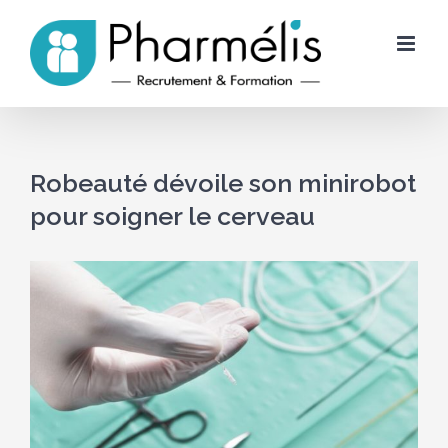
Skip
to
content
Robeauté dévoile son minirobot
pour soigner le cerveau
Voir
l'image
agrandie