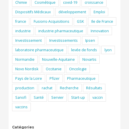
Chimie
Cosmétique
covid-19
croissance
Dispositifs Médicaux
développement
Emploi
france
Fusions-Acquisitions
GSK
Ile de France
industrie
industrie pharmaceutique
Innovation
Investissement
Investissements
Ipsen
laboratoire pharmaceutique
levée de fonds
lyon
Normandie
Nouvelle-Aquitaine
Novartis
Novo Nordisk
Occitanie
Oncologie
Pays de la Loire
Pfizer
Pharmaceutique
production
rachat
Recherche
Résultats
Sanofi
Santé
Servier
Start-up
vaccin
vaccins
Catégories