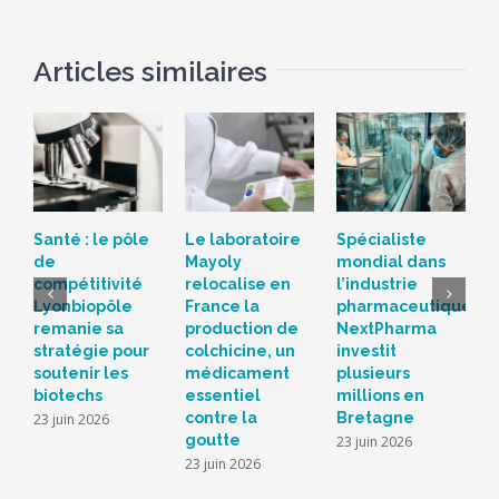
Articles similaires
Santé : le pôle
Le laboratoire
Spécialiste
H
de
Mayoly
mondial dans
p
compétitivité
relocalise en
l’industrie
d
Lyonbiopôle
France la
pharmaceutique,
f
remanie sa
production de
NextPharma
N
stratégie pour
colchicine, un
investit
é
soutenir les
médicament
plusieurs
d
biotechs
essentiel
millions en
p
contre la
Bretagne
u
23 juin 2026
goutte
l
23 juin 2026
23 juin 2026
1