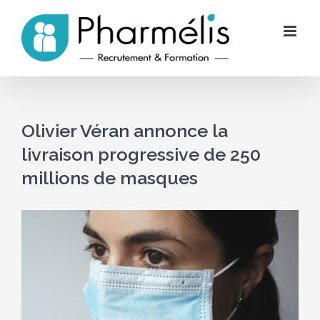
Skip
to
content
Olivier Véran annonce la
livraison progressive de 250
millions de masques
Voir
l'image
agrandie