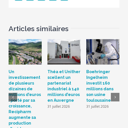
Articles similaires
Un
Théa et Unither
Boehringer
S
investissement
scellent un
Ingelheim
d
de plusieurs
partenariat
investit 160
c
dizaines de
industriel à 140
millions dans
L
millions d’euros
millions d’euros
son usine
r
: porté par sa
en Auvergne
toulousaine
s
croissance,
s
31 juillet 2026
31 juillet 2026
Recipharm
b
augmente sa
2
production