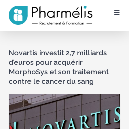
Skip
to
content
Novartis investit 2,7 milliards
d’euros pour acquérir
MorphoSys et son traitement
contre le cancer du sang
Voir
l'image
agrandie