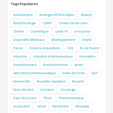
Tags Populaires
AstraZeneca
Auvergne-Rhône-Alpes
Biotech
Biotechnologie
CDMO
Centre Val de Loire
Chimie
Cosmétique
covid-19
croissance
Dispositifs Médicaux
développement
Emploi
france
Fusions-Acquisitions
GSK
Ile de France
industrie
industrie pharmaceutique
Innovation
Investissement
Investissements
Ipsen
laboratoire pharmaceutique
levée de fonds
lyon
Normandie
Nouvelle-Aquitaine
Novartis
Novo Nordisk
Occitanie
Oncologie
Pays de la Loire
Pfizer
Pharmaceutique
production
rachat
Recherche
Résultats