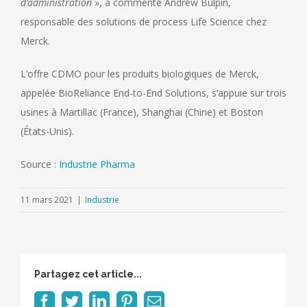
d’administration
», a commenté Andrew Bulpin,
responsable des solutions de process Life Science chez
Merck.
L’offre CDMO pour les produits biologiques de Merck,
appelée BioReliance End-to-End Solutions, s’appuie sur trois
usines à Martillac (France), Shanghai (Chine) et Boston
(États-Unis).
Source :
Industrie Pharma
11 mars 2021
|
Industrie
Partagez cet article...
Facebook
Twitter
LinkedIn
Pinterest
Email