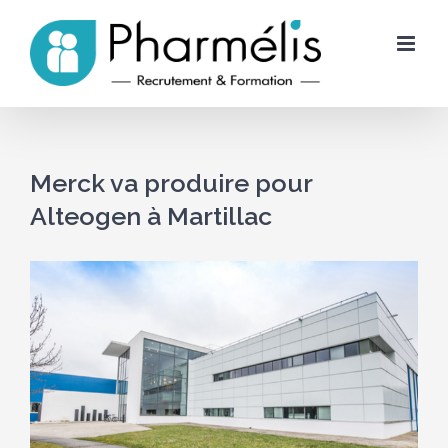
Skip
to
content
Merck va produire pour
Alteogen à Martillac
Voir
l'image
agrandie