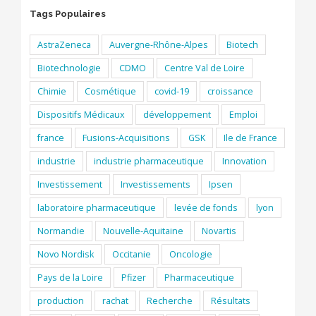
Tags Populaires
AstraZeneca
Auvergne-Rhône-Alpes
Biotech
Biotechnologie
CDMO
Centre Val de Loire
Chimie
Cosmétique
covid-19
croissance
Dispositifs Médicaux
développement
Emploi
france
Fusions-Acquisitions
GSK
Ile de France
industrie
industrie pharmaceutique
Innovation
Investissement
Investissements
Ipsen
laboratoire pharmaceutique
levée de fonds
lyon
Normandie
Nouvelle-Aquitaine
Novartis
Novo Nordisk
Occitanie
Oncologie
Pays de la Loire
Pfizer
Pharmaceutique
production
rachat
Recherche
Résultats