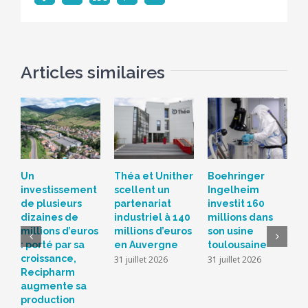
Articles similaires
Un
Théa et Unither
Boehringer
S
investissement
scellent un
Ingelheim
d
de plusieurs
partenariat
investit 160
c
dizaines de
industriel à 140
millions dans
L
millions d’euros
millions d’euros
son usine
r
: porté par sa
en Auvergne
toulousaine
s
croissance,
s
31 juillet 2026
31 juillet 2026
Recipharm
b
augmente sa
2
production