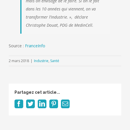
mais on envisage de le faire. Si on le fait
dans les 10 années qui viennent, on va
transformer l’industrie. », déclare
Christophe Douat, PDG de MedinCell.
Source :
FranceInfo
2 mars 2018
|
Industrie
,
Santé
Partagez cet article...
Facebook
Twitter
LinkedIn
Pinterest
Email