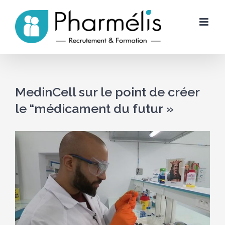
Skip
to
content
MedinCell sur le point de créer
le “médicament du futur »
Voir
l'image
agrandie