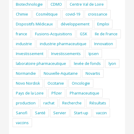
Biotechnologie
CDMO
Centre Val de Loire
Chimie
Cosmétique
covid-19
croissance
Dispositifs Médicaux
développement
Emploi
france
Fusions-Acquisitions
GSK
Ile de France
industrie
industrie pharmaceutique
Innovation
Investissement
Investissements
Ipsen
laboratoire pharmaceutique
levée de fonds
lyon
Normandie
Nouvelle-Aquitaine
Novartis
Novo Nordisk
Occitanie
Oncologie
Pays de la Loire
Pfizer
Pharmaceutique
production
rachat
Recherche
Résultats
Sanofi
Santé
Servier
Start-up
vaccin
vaccins