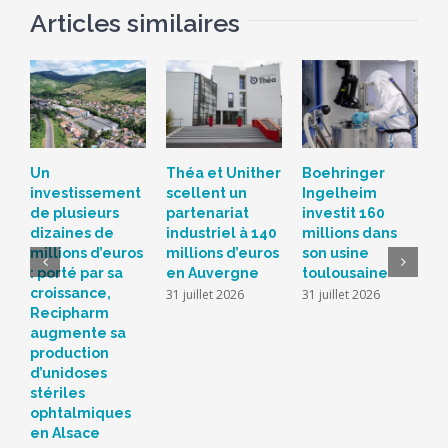
Articles similaires
Un
Théa et Unither
Boehringer
S
investissement
scellent un
Ingelheim
d
de plusieurs
partenariat
investit 160
c
dizaines de
industriel à 140
millions dans
L
millions d’euros
millions d’euros
son usine
r
: porté par sa
en Auvergne
toulousaine
s
croissance,
s
31 juillet 2026
31 juillet 2026
Recipharm
b
augmente sa
2
production
d’unidoses
stériles
ophtalmiques
en Alsace