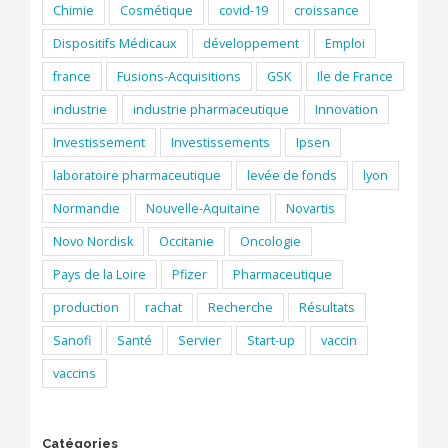
Chimie
Cosmétique
covid-19
croissance
Dispositifs Médicaux
développement
Emploi
france
Fusions-Acquisitions
GSK
Ile de France
industrie
industrie pharmaceutique
Innovation
Investissement
Investissements
Ipsen
laboratoire pharmaceutique
levée de fonds
lyon
Normandie
Nouvelle-Aquitaine
Novartis
Novo Nordisk
Occitanie
Oncologie
Pays de la Loire
Pfizer
Pharmaceutique
production
rachat
Recherche
Résultats
Sanofi
Santé
Servier
Start-up
vaccin
vaccins
Catégories