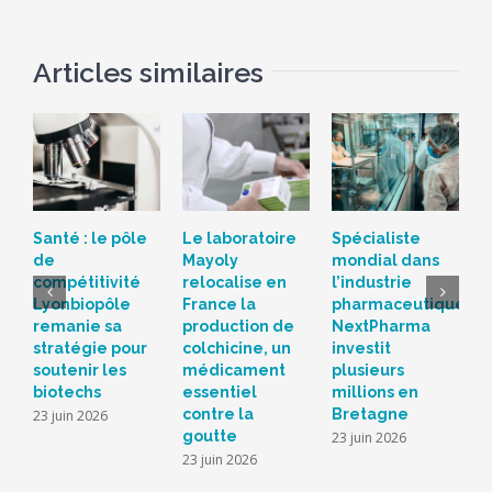
Articles similaires
Santé : le pôle
Le laboratoire
Spécialiste
H
de
Mayoly
mondial dans
p
compétitivité
relocalise en
l’industrie
d
Lyonbiopôle
France la
pharmaceutique,
f
remanie sa
production de
NextPharma
N
stratégie pour
colchicine, un
investit
é
soutenir les
médicament
plusieurs
d
biotechs
essentiel
millions en
p
contre la
Bretagne
u
23 juin 2026
goutte
l
23 juin 2026
23 juin 2026
1