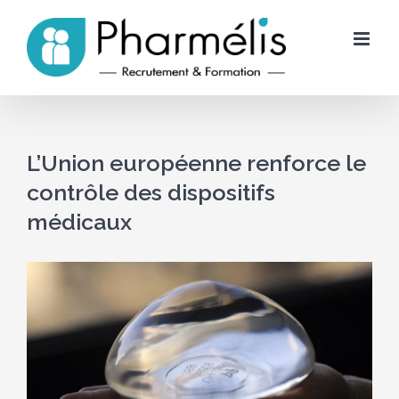
Skip
to
content
L’Union européenne renforce le
contrôle des dispositifs
médicaux
Voir
l'image
agrandie