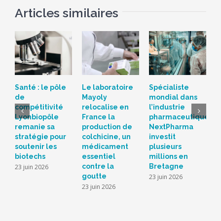
Articles similaires
Santé : le pôle
Le laboratoire
Spécialiste
H
de
Mayoly
mondial dans
p
compétitivité
relocalise en
l’industrie
d
Lyonbiopôle
France la
pharmaceutique,
f
remanie sa
production de
NextPharma
N
stratégie pour
colchicine, un
investit
é
soutenir les
médicament
plusieurs
d
biotechs
essentiel
millions en
p
contre la
Bretagne
u
23 juin 2026
goutte
l
23 juin 2026
23 juin 2026
1