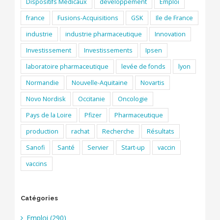
Dispositifs Médicaux
développement
Emploi
france
Fusions-Acquisitions
GSK
Ile de France
industrie
industrie pharmaceutique
Innovation
Investissement
Investissements
Ipsen
laboratoire pharmaceutique
levée de fonds
lyon
Normandie
Nouvelle-Aquitaine
Novartis
Novo Nordisk
Occitanie
Oncologie
Pays de la Loire
Pfizer
Pharmaceutique
production
rachat
Recherche
Résultats
Sanofi
Santé
Servier
Start-up
vaccin
vaccins
Catégories
Emploi (290)