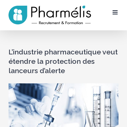
Skip
to
content
L’industrie pharmaceutique veut
étendre la protection des
lanceurs d’alerte
Voir
l'image
agrandie