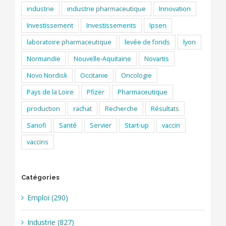
industrie
industrie pharmaceutique
Innovation
Investissement
Investissements
Ipsen
laboratoire pharmaceutique
levée de fonds
lyon
Normandie
Nouvelle-Aquitaine
Novartis
Novo Nordisk
Occitanie
Oncologie
Pays de la Loire
Pfizer
Pharmaceutique
production
rachat
Recherche
Résultats
Sanofi
Santé
Servier
Start-up
vaccin
vaccins
Catégories
Emploi (290)
Industrie (827)