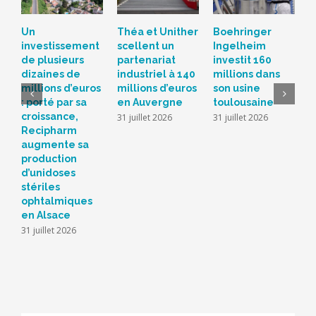
Un
Théa et Unither
Boehringer
S
investissement
scellent un
Ingelheim
d
de plusieurs
partenariat
investit 160
c
dizaines de
industriel à 140
millions dans
L
millions d’euros
millions d’euros
son usine
r
: porté par sa
en Auvergne
toulousaine
s
croissance,
s
31 juillet 2026
31 juillet 2026
Recipharm
b
augmente sa
2
production
d’unidoses
stériles
ophtalmiques
en Alsace
31 juillet 2026