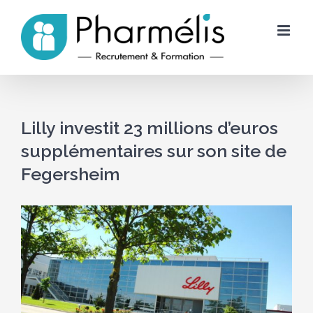
Skip
to
content
Lilly investit 23 millions d’euros
supplémentaires sur son site de
Fegersheim
Voir
l'image
agrandie