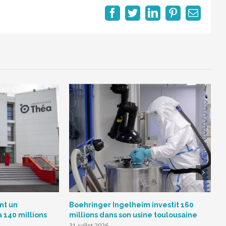
Facebook
Twitter
LinkedIn
Pinterest
Email
nt un
Boehringer Ingelheim investit 160
S
à 140 millions
millions dans son usine toulousaine
L
s
31 juillet 2026