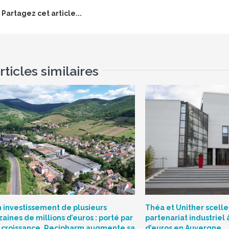
Partagez cet article...
rticles similaires
 investissement de plusieurs
Théa et Unither scelle
zaines de millions d’euros : porté par
partenariat industriel 
 croissance, Recipharm augmente sa
d’euros en Auvergne