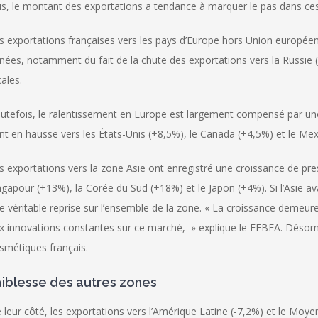
us, le montant des exportations a tendance à marquer le pas dans ces
s exportations françaises vers les pays d’Europe hors Union européen
nées, notamment du fait de la chute des exportations vers la Russie (
cales.
utefois, le ralentissement en Europe est largement compensé par un
nt en hausse vers les États-Unis (+8,5%), le Canada (+4,5%) et le Me
s exportations vers la zone Asie ont enregistré une croissance de p
ngapour (+13%), la Corée du Sud (+18%) et le Japon (+4%). Si l’Asie a
e véritable reprise sur l’ensemble de la zone. « La croissance deme
x innovations constantes sur ce marché, » explique le FEBEA. Désorm
smétiques français.
aiblesse des autres zones
 leur côté, les exportations vers l’Amérique Latine (-7,2%) et le Moye