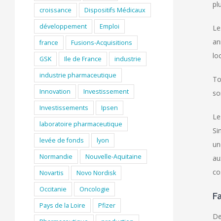
pl
croissance
Dispositifs Médicaux
développement
Emploi
Le
an
france
Fusions-Acquisitions
lo
GSK
Ile de France
industrie
industrie pharmaceutique
To
Innovation
Investissement
so
Investissements
Ipsen
Le
laboratoire pharmaceutique
Si
levée de fonds
lyon
un
Normandie
Nouvelle-Aquitaine
au
co
Novartis
Novo Nordisk
Occitanie
Oncologie
F
Pays de la Loire
Pfizer
De