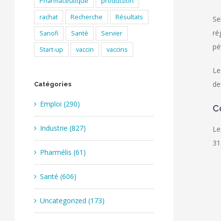
Pharmaceutique
production
rachat
Recherche
Résultats
Se
ré
Sanofi
Santé
Servier
pé
Start-up
vaccin
vaccins
Le
de
Catégories
Emploi (290)
C
Industrie (827)
Le
31
Pharmélis (61)
Santé (606)
Uncategorized (173)