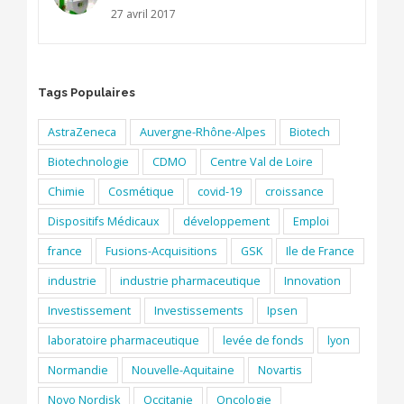
27 avril 2017
Tags Populaires
AstraZeneca
Auvergne-Rhône-Alpes
Biotech
Biotechnologie
CDMO
Centre Val de Loire
Chimie
Cosmétique
covid-19
croissance
Dispositifs Médicaux
développement
Emploi
france
Fusions-Acquisitions
GSK
Ile de France
industrie
industrie pharmaceutique
Innovation
Investissement
Investissements
Ipsen
laboratoire pharmaceutique
levée de fonds
lyon
Normandie
Nouvelle-Aquitaine
Novartis
Novo Nordisk
Occitanie
Oncologie