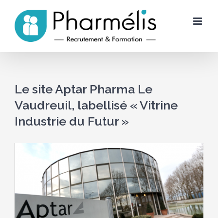
Skip
to
content
Le site Aptar Pharma Le
Vaudreuil, labellisé « Vitrine
Industrie du Futur »
Voir
l'image
agrandie