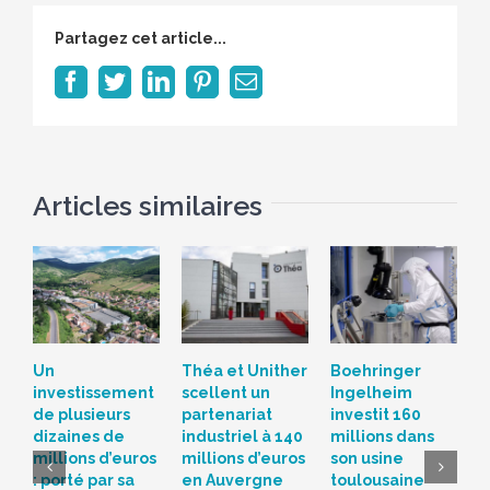
Partagez cet article...
Facebook
Twitter
LinkedIn
Pinterest
Email
Articles similaires
Un
Théa et Unither
Boehringer
S
investissement
scellent un
Ingelheim
d
de plusieurs
partenariat
investit 160
c
dizaines de
industriel à 140
millions dans
L
millions d’euros
millions d’euros
son usine
r
: porté par sa
en Auvergne
toulousaine
s