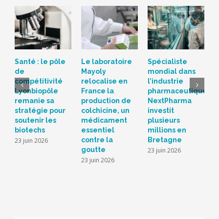
Santé : le pôle
Le laboratoire
Spécialiste
P
de
Mayoly
mondial dans
l
compétitivité
relocalise en
l’industrie
i
Lyonbiopôle
France la
pharmaceutique,
n
remanie sa
production de
NextPharma
l
stratégie pour
colchicine, un
investit
r
soutenir les
médicament
plusieurs
b
biotechs
essentiel
millions en
m
contre la
Bretagne
l
23 juin 2026
goutte
23 juin 2026
5
23 juin 2026