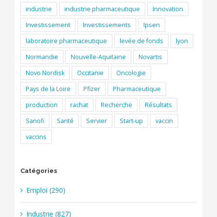
industrie
industrie pharmaceutique
Innovation
Investissement
Investissements
Ipsen
laboratoire pharmaceutique
levée de fonds
lyon
Normandie
Nouvelle-Aquitaine
Novartis
Novo Nordisk
Occitanie
Oncologie
Pays de la Loire
Pfizer
Pharmaceutique
production
rachat
Recherche
Résultats
Sanofi
Santé
Servier
Start-up
vaccin
vaccins
Catégories
Emploi (290)
Industrie (827)