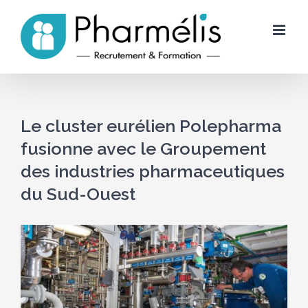
Skip
to
content
Le cluster eurélien Polepharma
fusionne avec le Groupement
des industries pharmaceutiques
du Sud-Ouest
Voir
l'image
agrandie