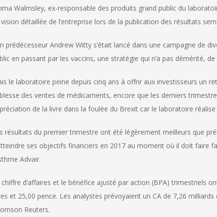
ma Walmsley, ex-responsable des produits grand public du laboratoire
 vision détaillée de l’entreprise lors de la publication des résultats semes
n prédécesseur Andrew Witty s’était lancé dans une campagne de diver
blic en passant par les vaccins, une stratégie qui n’a pas démérité, 
is le laboratoire peine depuis cinq ans à offrir aux investisseurs un 
iblesse des ventes de médicaments, encore que les derniers trimestres
préciation de la livre dans la foulée du Brexit car le laboratoire réalise 
s résultats du premier trimestre ont été légèrement meilleurs que pré
atteindre ses objectifs financiers en 2017 au moment où il doit faire
asthme Advair.
 chiffre d’affaires et le bénéfice ajusté par action (BPA) trimestriel
vres et 25,00 pence. Les analystes prévoyaient un CA de 7,26 milliards
omson Reuters.