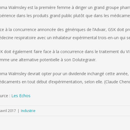
ma Walmsley est la première femme à diriger un grand groupe pharma
périence dans les produits grand public plutôt que dans les médicam
ce à la concurrence annoncée des génériques de l’Advair, GSK doit pro
decine respiratoire avec un inhalateur expérimental trois-en-un qui se
K doit également faire face à la concurrence dans le traitement du V
mme une alternative potentielle à son Dolutegravir.
ma Walmsley devrait opter pour un dividende inchangé cette année, c
dicaments en tout début d’expérimentation, selon elle. (Claude Chendjo
urce :
Les Echos
avril 2017
|
Industrie