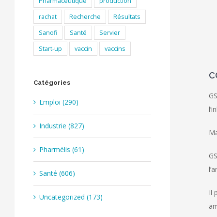
Pharmaceutique
production
rachat
Recherche
Résultats
Sanofi
Santé
Servier
Start-up
vaccin
vaccins
C
Catégories
GS
Emploi (290)
l’
Industrie (827)
Ma
Pharmélis (61)
GS
l’
Santé (606)
Il
Uncategorized (173)
am