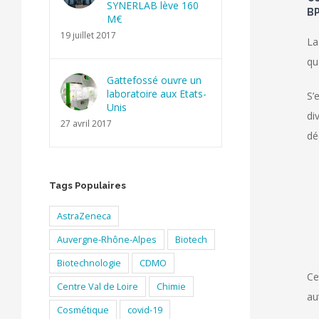
SYNERLAB lève 160
BP
M€
19 juillet 2017
La
qu
Gattefossé ouvre un
laboratoire aux Etats-
S’
Unis
di
27 avril 2017
dé
Tags Populaires
AstraZeneca
Auvergne-Rhône-Alpes
Biotech
Biotechnologie
CDMO
Ce
Centre Val de Loire
Chimie
au
Cosmétique
covid-19