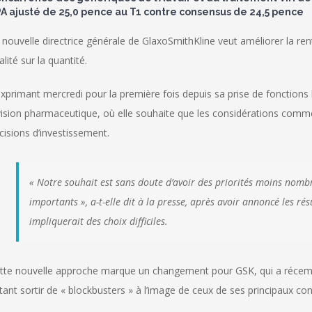
A ajusté de 25,0 pence au T1 contre consensus de 24,5 pence
 nouvelle directrice générale de GlaxoSmithKline veut améliorer la ren
alité sur la quantité.
exprimant mercredi pour la première fois depuis sa prise de fonctions l
vision pharmaceutique, où elle souhaite que les considérations comme
cisions d’investissement.
« Notre souhait est sans doute d’avoir des priorités moins nombr
importants », a-t-elle dit à la presse, après avoir annoncé les ré
impliquerait des choix difficiles.
tte nouvelle approche marque un changement pour GSK, qui a réc
tant sortir de « blockbusters » à l’image de ceux de ses principaux con