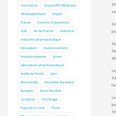
Em
croissance
Dispositifs Médicaux
sa
développement
Emploi
france
Fusions-Acquisitions
So
GSK
Ile de France
industrie
pu
industrie pharmaceutique
Ma
Innovation
Investissement
fa
Investissements
Ipsen
dé
laboratoire pharmaceutique
Le
levée de fonds
lyon
d’
Normandie
Nouvelle-Aquitaine
l’
Novartis
Novo Nordisk
Le
Occitanie
Oncologie
li
Pays de la Loire
Pfizer
Th