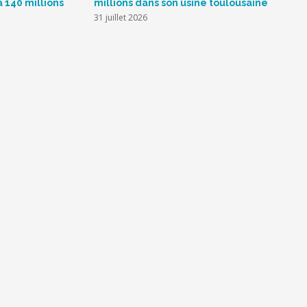
à 140 millions
millions dans son usine toulousaine
L
s
31 juillet 2026
2