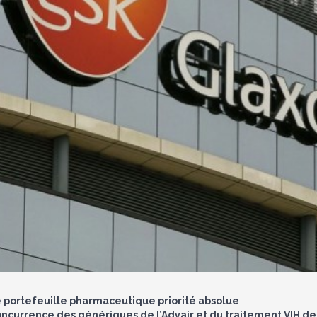
 portefeuille pharmaceutique priorité absolue
ncurrence des génériques de l’Advair et du traitement VIH de