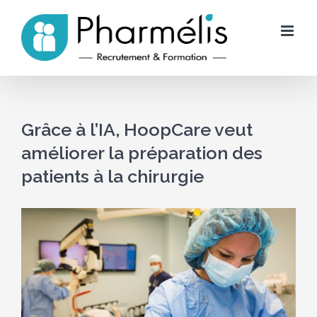
Skip
to
content
Grâce à l’IA, HoopCare veut
améliorer la préparation des
patients à la chirurgie
Voir
l'image
agrandie