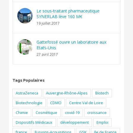
Le sous-traitant pharmaceutique
SYNERLAB lève 160 M€
19 juillet 2017
Gattefossé ouvre un laboratoire aux
Etats-Unis
27 avril 2017
Tags Populaires
AstraZeneca
Auvergne-Rhône-Alpes
Biotech
Biotechnologie
CDMO
Centre Val de Loire
Chimie
Cosmétique
covid-19
croissance
Dispositifs Médicaux
développement
Emploi
france
Fusions-Acquisitions
GSK
Ile de France