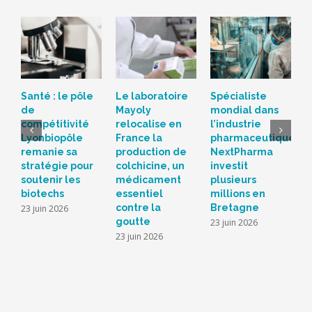
Santé : le pôle
Le laboratoire
Spécialiste
H
de
Mayoly
mondial dans
p
compétitivité
relocalise en
l’industrie
d
Lyonbiopôle
France la
pharmaceutique,
f
remanie sa
production de
NextPharma
N
stratégie pour
colchicine, un
investit
é
soutenir les
médicament
plusieurs
d
biotechs
essentiel
millions en
p
contre la
Bretagne
u
23 juin 2026
goutte
l
23 juin 2026
23 juin 2026
1