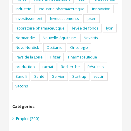
industrie
industrie pharmaceutique
Innovation
Investissement
Investissements
Ipsen
laboratoire pharmaceutique
levée de fonds
lyon
Normandie
Nouvelle-Aquitaine
Novartis
Novo Nordisk
Occitanie
Oncologie
Pays de la Loire
Pfizer
Pharmaceutique
production
rachat
Recherche
Résultats
Sanofi
Santé
Servier
Start-up
vaccin
vaccins
Catégories
Emploi (290)