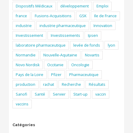
Dispositifs Médicaux
développement
Emploi
france
Fusions-Acquisitions
GSK
Ile de France
industrie
industrie pharmaceutique
Innovation
Investissement
Investissements
Ipsen
laboratoire pharmaceutique
levée de fonds
lyon
Normandie
Nouvelle-Aquitaine
Novartis
Novo Nordisk
Occitanie
Oncologie
Pays de la Loire
Pfizer
Pharmaceutique
production
rachat
Recherche
Résultats
Sanofi
Santé
Servier
Start-up
vaccin
vaccins
Catégories