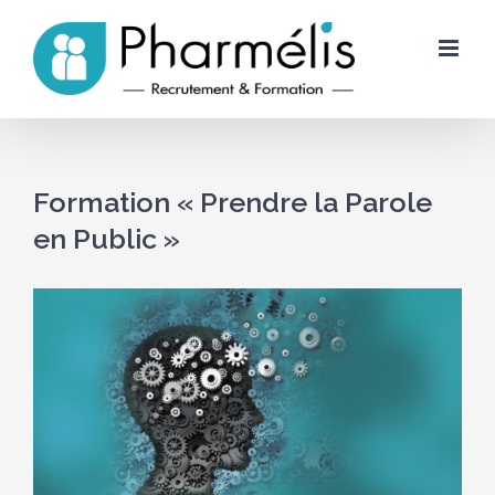
Skip
to
content
Formation « Prendre la Parole
en Public »
Voir
l'image
agrandie