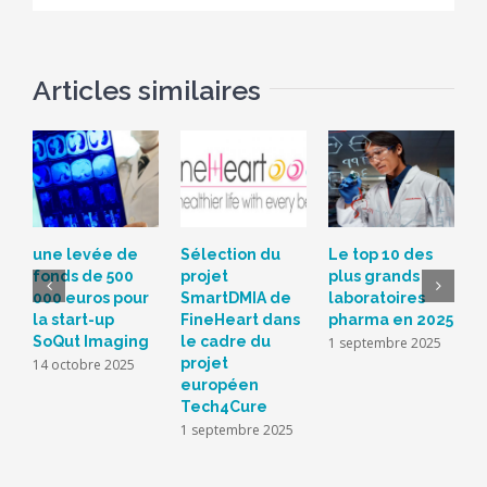
Articles similaires
une levée de
Sélection du
Le top 10 des
C
fonds de 500
projet
plus grands
p
000 euros pour
SmartDMIA de
laboratoires
l
la start-up
FineHeart dans
pharma en 2025
s
SoQut Imaging
le cadre du
f
1 septembre 2025
projet
i
14 octobre 2025
européen
n
Tech4Cure
à
1 septembre 2025
1