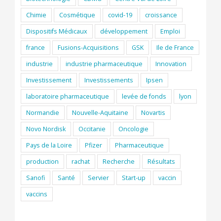
Chimie
Cosmétique
covid-19
croissance
Dispositifs Médicaux
développement
Emploi
france
Fusions-Acquisitions
GSK
Ile de France
industrie
industrie pharmaceutique
Innovation
Investissement
Investissements
Ipsen
laboratoire pharmaceutique
levée de fonds
lyon
Normandie
Nouvelle-Aquitaine
Novartis
Novo Nordisk
Occitanie
Oncologie
Pays de la Loire
Pfizer
Pharmaceutique
production
rachat
Recherche
Résultats
Sanofi
Santé
Servier
Start-up
vaccin
vaccins