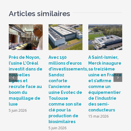
Articles similaires
Près de Noyon,
Avec 150
A Saint-Ismier,
U
l’usine L’Oréal
millions d’euros
Merck inaugure
G
investit dans de
d’investissements,
sa treizième
d
nouvelles
Sandoz
usine en France
e
lignes et
conforte
et s’affirme
p
recrute face au
l’ancienne
comme un
f
boom du
usine Evotec de
équipementier
a
maquillage de
Toulouse
de l’industrie
2
luxe
comme son site
des semi-
4
clé pour la
conducteurs
5 juin 2026
production de
15 mai 2026
biosimilaires
5 juin 2026