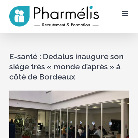
Skip
to
content
E-santé : Dedalus inaugure son
siège très « monde d’après » à
côté de Bordeaux
Voir
l'image
agrandie