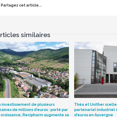
Partagez cet article...
rticles similaires
 investissement de plusieurs
Théa et Unither scelle
zaines de millions d’euros : porté par
partenariat industriel 
 croissance, Recipharm augmente sa
d’euros en Auvergne