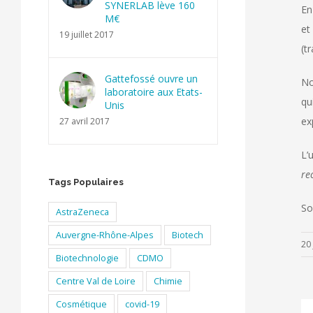
SYNERLAB lève 160
En
M€
et
19 juillet 2017
(t
Gattefossé ouvre un
No
laboratoire aux Etats-
qu
Unis
ex
27 avril 2017
L’
re
Tags Populaires
So
AstraZeneca
Auvergne-Rhône-Alpes
Biotech
20
Biotechnologie
CDMO
Centre Val de Loire
Chimie
Cosmétique
covid-19