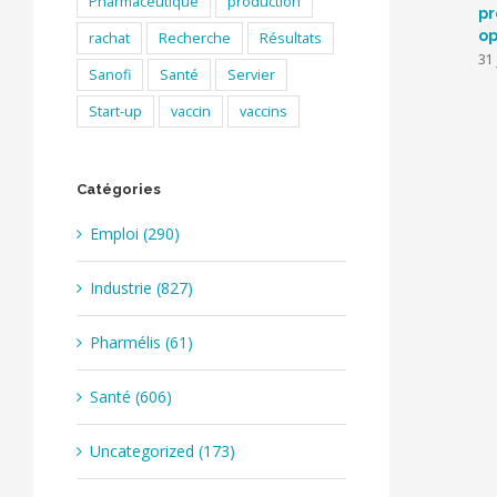
Pharmaceutique
production
pr
op
rachat
Recherche
Résultats
31 
Sanofi
Santé
Servier
Start-up
vaccin
vaccins
Catégories
Emploi (290)
Industrie (827)
Pharmélis (61)
Santé (606)
Uncategorized (173)