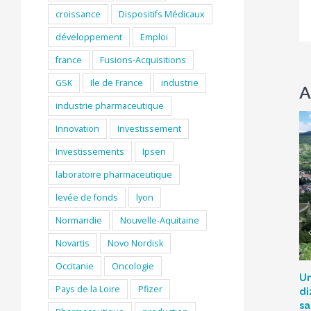
croissance
Dispositifs Médicaux
développement
Emploi
france
Fusions-Acquisitions
GSK
Ile de France
industrie
A
industrie pharmaceutique
Innovation
Investissement
Investissements
Ipsen
laboratoire pharmaceutique
levée de fonds
lyon
Normandie
Nouvelle-Aquitaine
Novartis
Novo Nordisk
Occitanie
Oncologie
Un
Pays de la Loire
Pfizer
di
sa