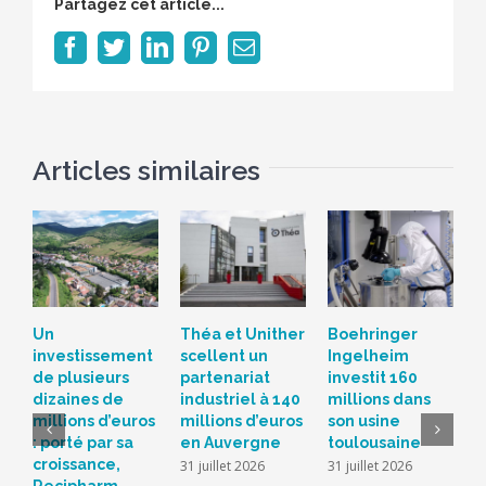
Partagez cet article...
Facebook
Twitter
LinkedIn
Pinterest
Email
Articles similaires
Un
Théa et Unither
Boehringer
S
investissement
scellent un
Ingelheim
d
de plusieurs
partenariat
investit 160
c
dizaines de
industriel à 140
millions dans
L
millions d’euros
millions d’euros
son usine
r
: porté par sa
en Auvergne
toulousaine
s
croissance,
s
31 juillet 2026
31 juillet 2026
Recipharm
b