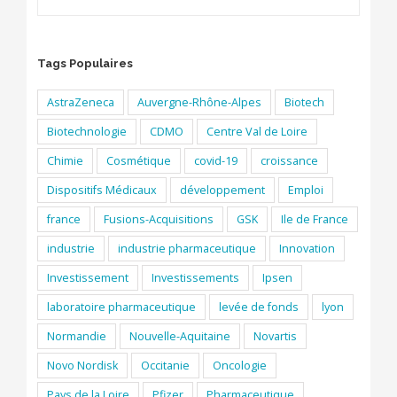
Tags Populaires
AstraZeneca
Auvergne-Rhône-Alpes
Biotech
Biotechnologie
CDMO
Centre Val de Loire
Chimie
Cosmétique
covid-19
croissance
Dispositifs Médicaux
développement
Emploi
france
Fusions-Acquisitions
GSK
Ile de France
industrie
industrie pharmaceutique
Innovation
Investissement
Investissements
Ipsen
laboratoire pharmaceutique
levée de fonds
lyon
Normandie
Nouvelle-Aquitaine
Novartis
Novo Nordisk
Occitanie
Oncologie
Pays de la Loire
Pfizer
Pharmaceutique