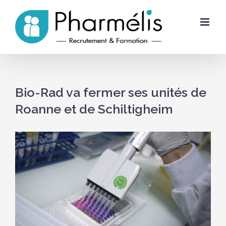
Skip
to
content
Bio-Rad va fermer ses unités de
Roanne et de Schiltigheim
Voir
l'image
agrandie