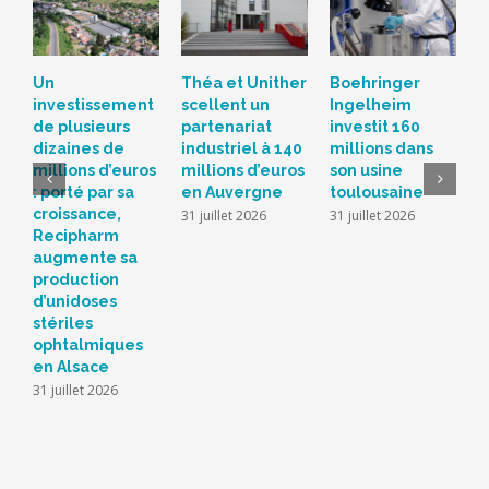
Un
Théa et Unither
Boehringer
S
investissement
scellent un
Ingelheim
d
de plusieurs
partenariat
investit 160
c
dizaines de
industriel à 140
millions dans
L
millions d’euros
millions d’euros
son usine
r
: porté par sa
en Auvergne
toulousaine
s
croissance,
s
31 juillet 2026
31 juillet 2026
Recipharm
b
augmente sa
2
production
d’unidoses
stériles
ophtalmiques
en Alsace
31 juillet 2026