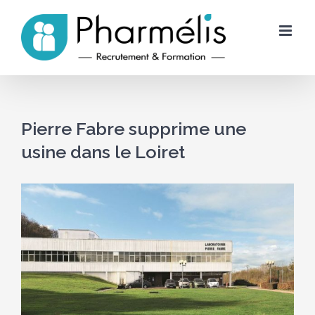
Skip
to
content
Pierre Fabre supprime une
usine dans le Loiret
Voir
l'image
agrandie