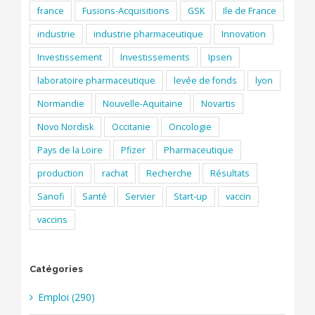
france
Fusions-Acquisitions
GSK
Ile de France
industrie
industrie pharmaceutique
Innovation
Investissement
Investissements
Ipsen
laboratoire pharmaceutique
levée de fonds
lyon
Normandie
Nouvelle-Aquitaine
Novartis
Novo Nordisk
Occitanie
Oncologie
Pays de la Loire
Pfizer
Pharmaceutique
production
rachat
Recherche
Résultats
Sanofi
Santé
Servier
Start-up
vaccin
vaccins
Catégories
Emploi (290)