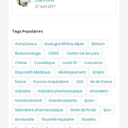
27 avril 2017
Tags Populaires
AstraZeneca
Auvergne-Rhône-Alpes
Biotech
Biotechnologie
CDMO
Centre Val de Loire
Chimie
Cosmétique
covid-19
croissance
Dispositifs Médicaux
développement
Emploi
france
Fusions-Acquisitions
GSK
Ile de France
industrie
industrie pharmaceutique
Innovation
Investissement
Investissements
Ipsen
laboratoire pharmaceutique
levée de fonds
lyon
Normandie
Nouvelle-Aquitaine
Novartis