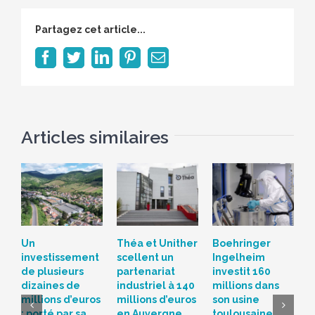
Partagez cet article...
Facebook
Twitter
LinkedIn
Pinterest
Email
Articles similaires
Un
Théa et Unither
Boehringer
S
investissement
scellent un
Ingelheim
d
de plusieurs
partenariat
investit 160
c
dizaines de
industriel à 140
millions dans
L
millions d’euros
millions d’euros
son usine
r
: porté par sa
en Auvergne
toulousaine
s