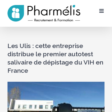
Skip
to
content
Les Ulis : cette entreprise
distribue le premier autotest
salivaire de dépistage du VIH en
France
Voir
l'image
agrandie