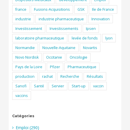
france
Fusions-Acquisitions
GSK
Ile de France
industrie
industrie pharmaceutique
Innovation
Investissement
Investissements
Ipsen
laboratoire pharmaceutique
levée de fonds
lyon
Normandie
Nouvelle-Aquitaine
Novartis
Novo Nordisk
Occitanie
Oncologie
Pays de la Loire
Pfizer
Pharmaceutique
production
rachat
Recherche
Résultats
Sanofi
Santé
Servier
Start-up
vaccin
vaccins
Catégories
Emploi (290)