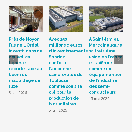
Près de Noyon,
Avec 150
A Saint-Ismier,
U
l’usine L’Oréal
millions d’euros
Merck inaugure
G
investit dans de
d’investissements,
sa treizième
d
nouvelles
Sandoz
usine en France
e
lignes et
conforte
et s’affirme
p
recrute face au
l’ancienne
comme un
f
boom du
usine Evotec de
équipementier
a
maquillage de
Toulouse
de l’industrie
2
luxe
comme son site
des semi-
4
clé pour la
conducteurs
5 juin 2026
production de
15 mai 2026
biosimilaires
5 juin 2026