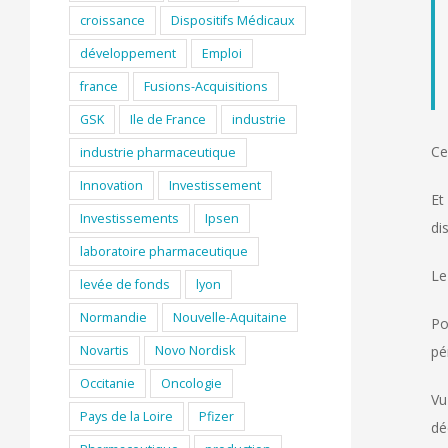
croissance
Dispositifs Médicaux
développement
Emploi
france
Fusions-Acquisitions
GSK
Ile de France
industrie
Ce
industrie pharmaceutique
Innovation
Investissement
Et
Investissements
Ipsen
di
laboratoire pharmaceutique
Le
levée de fonds
lyon
Normandie
Nouvelle-Aquitaine
Po
Novartis
Novo Nordisk
pé
Occitanie
Oncologie
Vu
Pays de la Loire
Pfizer
dé