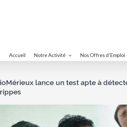
Accueil
Notre Activité
Nos Offres d’Emploi
ioMérieux lance un test apte à détecte
rippes
ir
image
randie