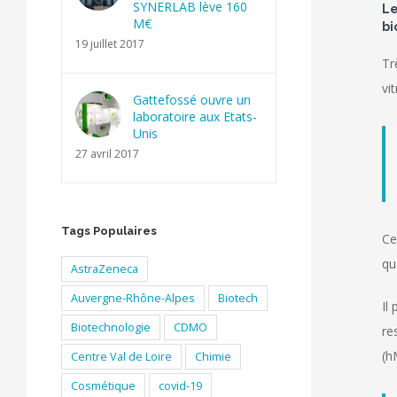
SYNERLAB lève 160
Le
M€
bi
19 juillet 2017
Tr
vi
Gattefossé ouvre un
laboratoire aux Etats-
Unis
27 avril 2017
Tags Populaires
Ce
qu
AstraZeneca
Auvergne-Rhône-Alpes
Biotech
Il
Biotechnologie
CDMO
re
(h
Centre Val de Loire
Chimie
Cosmétique
covid-19