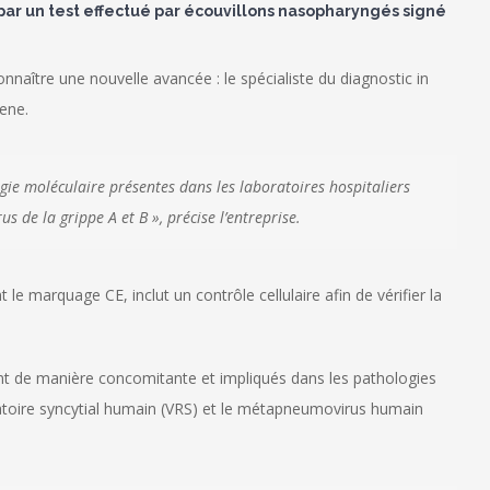
s par un test effectué par écouvillons nasopharyngés signé
nnaître une nouvelle avancée : le spécialiste du diagnostic in
ene.
ogie moléculaire présentes dans les laboratoires hospitaliers
s de la grippe A et B », précise l’entreprise.
le marquage CE, inclut un contrôle cellulaire afin de vérifier la
lant de manière concomitante et impliqués dans les pathologies
iratoire syncytial humain (VRS) et le métapneumovirus humain