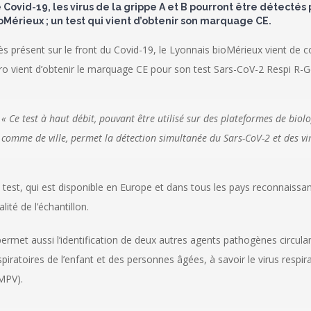
 Covid-19, les virus de la grippe A et B pourront être détecté
oMérieux ; un test qui vient d’obtenir son marquage CE.
ès présent sur le front du Covid-19, le Lyonnais bioMérieux vient de co
tro vient d’obtenir le marquage CE pour son test Sars-CoV-2 Respi R-G
« Ce test à haut débit, pouvant être utilisé sur des plateformes de biol
comme de ville, permet la détection simultanée du Sars-CoV-2 et des viru
 test, qui est disponible en Europe et dans tous les pays reconnaissant 
alité de l’échantillon.
 permet aussi l’identification de deux autres agents pathogènes circu
spiratoires de l’enfant et des personnes âgées, à savoir le virus resp
MPV).