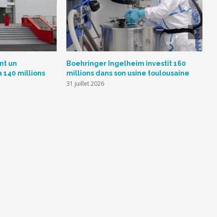
nt un
Boehringer Ingelheim investit 160
S
à 140 millions
millions dans son usine toulousaine
L
s
31 juillet 2026
2