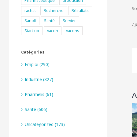
Pharmaceutique
production
So
rachat
Recherche
Résultats
Sanofi
Santé
Servier
7 j
Start-up
vaccin
vaccins
Catégories
Emploi (290)
Industrie (827)
A
Pharmélis (61)
Santé (606)
Uncategorized (173)