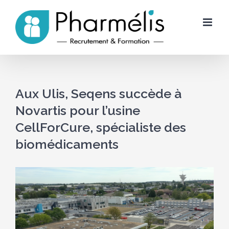
Skip
to
content
Aux Ulis, Seqens succède à
Novartis pour l’usine
CellForCure, spécialiste des
biomédicaments
Voir
l'image
agrandie