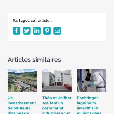
Partagez cet article...
Facebook
Twitter
LinkedIn
Pinterest
Email
Articles similaires
Un
Théa et Unither
Boehringer
S
investissement
scellent un
Ingelheim
d
de plusieurs
partenariat
investit 160
c
dizaines de
industriel à 140
millions dans
L