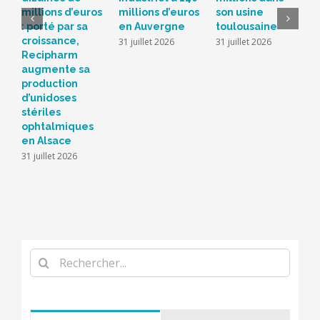
millions d’euros
millions d’euros
son usine
r
: porté par sa
en Auvergne
toulousaine
s
croissance,
s
31 juillet 2026
31 juillet 2026
Recipharm
b
augmente sa
2
production
d’unidoses
stériles
ophtalmiques
en Alsace
31 juillet 2026
Rechercher