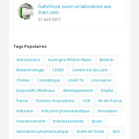
Gattefossé ouvre un laboratoire aux
Etats-Unis
27 avril 2017
Tags Populaires
AstraZeneca
Auvergne-Rhône-Alpes
Biotech
Biotechnologie
CDMO
Centre Val de Loire
Chimie
Cosmétique
covid-19
croissance
Dispositifs Médicaux
développement
Emploi
france
Fusions-Acquisitions
GSK
Ile de France
industrie
industrie pharmaceutique
Innovation
Investissement
Investissements
Ipsen
laboratoire pharmaceutique
levée de fonds
lyon