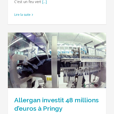
C'est un feu vert
[...]
Lire la suite
Allergan investit 48 millions
d’euros à Pringy