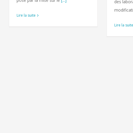
posé par la mise sur le
[...]
des labor
modificat
Lire la suite
Lire la suit