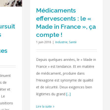
Médicaments
effervescents : le «
ursuit
Made in France », ça
s
compte !
1 juin 2018
|
Industrie
,
Santé
ues
Depuis quelques années, le « Made in
France » est tendance. Et en matière
de médicament, produire dans
tinuent
l’Hexagone est synonyme de qualité
és de
et de sécurité. Deux exigences bien
éter et
légitimes du grand
[...]
. Le
uisitions
Lire la suite
si les