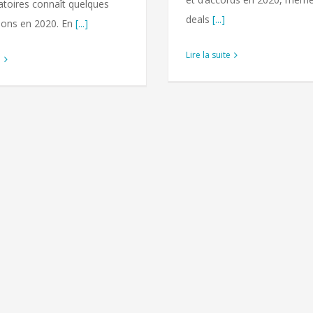
atoires connaît quelques
deals
[...]
ions en 2020. En
[...]
Lire la suite
e
L’usine Martin Dow 
François Ho
Emploi
Indus