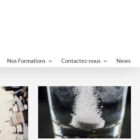
Nos Formations
Contactez-nous
News
scents : le «
ça compte !
nté