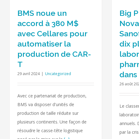
BMS noue un
Big P
accord à 380 M$
Novar
avec Cellares pour
Sanof
automatiser la
dix p
production de CAR-
labor
T
phar
dans
29 avril 2024
|
Uncategorized
26 août 20
Avec ce partenariat de production,
BMS va disposer d'unités de
Le classe
production de taille réduite sur
laboratoi
plusieurs continents. Une façon de
annuels.
résoudre le casse-tête logistique
par la cr