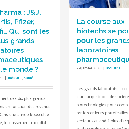
harma : J&J,
La course aux
tis, Pfizer,
biotechs se po
i… Qui sont les
pour les grand
lus grands
laboratoires
atoires
pharmaceutiq
maceutiques
 le monde ?
29 janvier 2020
|
Industrie
21
|
Industrie
,
Santé
Les grands laboratoires con
leurs acquisitions de sociét
ment des dix plus grands
biotechnologies pour compl
res en fonction des revenus
renforcer leurs portefeuilles
 Dans une année bousculée
secteur s’attend à plus d’acq
ise, le classement mondial
et d’accords en 2020, même 