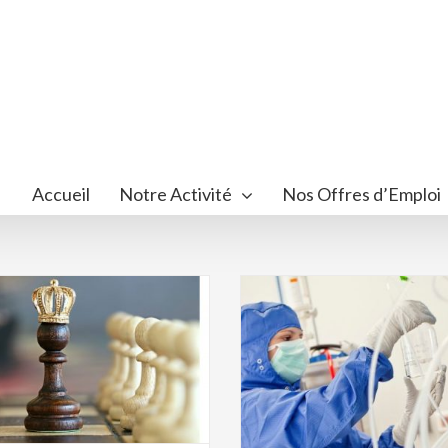
Accueil
Notre Activité
Nos Offres d’Emploi
Médicaments efferve
ourse aux biotechs se poursuit
Made in France », 
our les grands laboratoires
Industrie
Sa
pharmaceutiques
Industrie