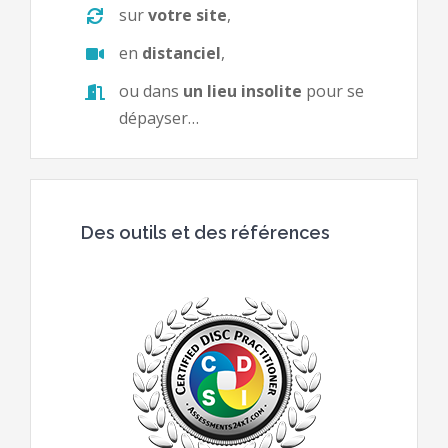
sur
votre site
,
en
distanciel
,
ou dans
un lieu insolite
pour se
dépayser…
Des outils et des références
Le DISC
C’est Quoi ?
Connaissez-vous
votre profil ?