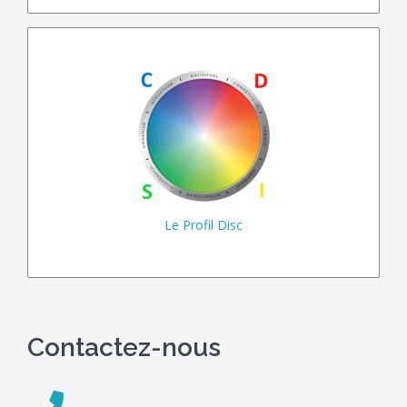
Les Comportements
en Couleurs !
Rouge . Jaune
Vert . Bleu
Connaissez-vous
votre profil ?
Le Profil Disc
En savoir plus…
Contactez-nous