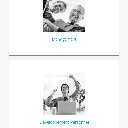
Evaluer
Accompagner
Changer
Optimiser
Management
En savoir plus…
Gérer
Temps
riorités
P
Stress
Adapter
Maîtriser
Développement Personnel
En savoir plus…