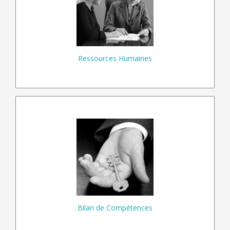
Accompagnement
Entretiens
RPS
Ressources Humaines
En savoir plus…
Se connaitre
Optimiser
Evaluation
Dynamiser
Carrière
Avenir
Bilan de Compétences
En savoir plus…