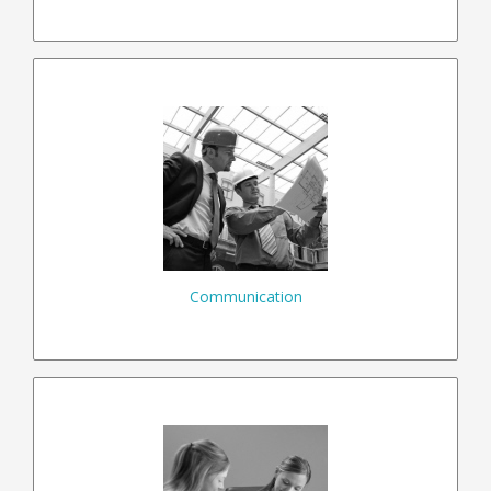
Parole
Style
Interlocuteurs
Relations
Coopérer
Assertivité
Communication
En savoir plus…
GPEC
Formation
Recrutement